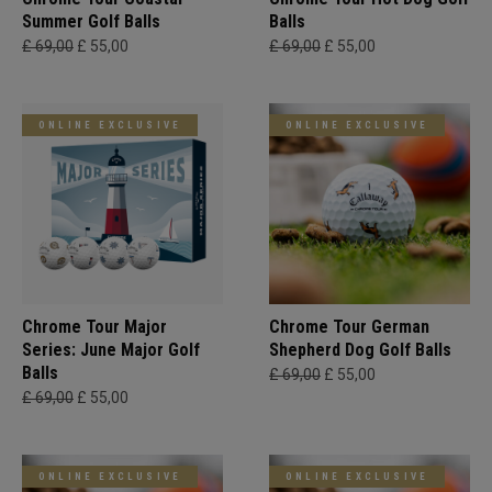
Summer Golf Balls
Balls
£ 69,00
£ 55,00
£ 69,00
£ 55,00
ONLINE EXCLUSIVE
ONLINE EXCLUSIVE
Chrome Tour Major
Chrome Tour German
Series: June Major Golf
Shepherd Dog Golf Balls
Balls
£ 69,00
£ 55,00
£ 69,00
£ 55,00
ONLINE EXCLUSIVE
ONLINE EXCLUSIVE