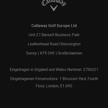
Callaway Golf Europe Ltd
Unit 27 Barwell Business Park
Leatherhead Road Chessington
Surrey | KT9 2NY | Großbritannien
Eingetragen in England und Wales Nummer: 2756321
Eingetragenen Firmensitzes: 1 Blossom Yard, Fourth
Floor, London, E1 6RS