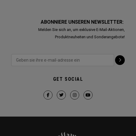
ABONNIERE UNSEREN NEWSLETTER:
Melden Sie sich an, um exklusive E-Mail-Aktionen,
Produktneuheiten und Sonderangebote!
GET SOCIAL