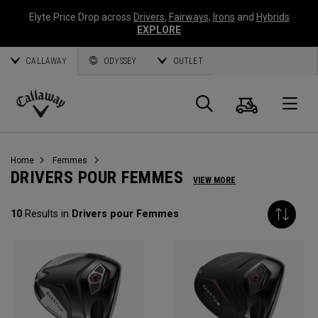
Elyte Price Drop across
Drivers
,
Fairways
,
Irons
and
Hybrids
EXPLORE
CALLAWAY
ODYSSEY
OUTLET
Panier
Recherch
O
Callaway
Golf
Home
Femmes
DRIVERS POUR FEMMES
VIEW MORE
10
Results in
Drivers pour Femmes