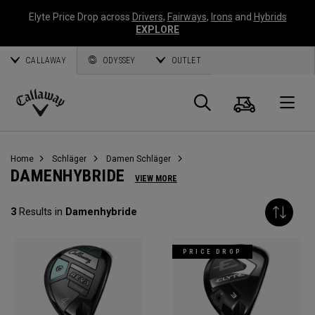
Elyte Price Drop across
Drivers
,
Fairways
,
Irons
and
Hybrids
EXPLORE
CALLAWAY
ODYSSEY
OUTLET
Warenk
Suche
O
Callaway
Golf
Home
Schläger
Damen Schläger
DAMENHYBRIDE
VIEW MORE
3
Results in
Damenhybride
PRICE DROP