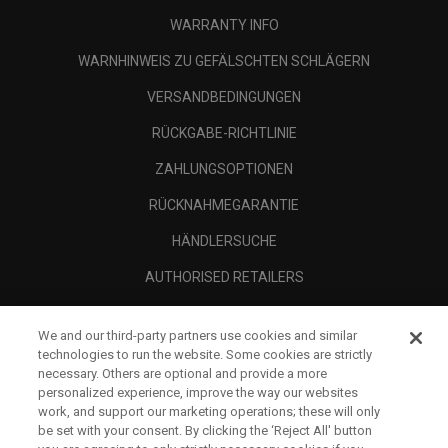
WARRANTY INFO
WARNHINWEIS ZU GEFÄLSCHTEN SCHLÄGERN
VERSANDBEDINGUNGEN
RÜCKGABE-RICHTLINIE
ZAHLUNGSOPTIONEN
RÜCKNAHMEGARANTIE
HÄNDLERSUCHE
AUTHORISED RETAILERS
SCAM AWARENESS
We and our third-party partners use cookies and similar
UNTERNEHMENSPROFIL
technologies to run the website. Some cookies are strictly
necessary. Others are optional and provide a more
RECHTLICHES-
personalized experience, improve the way our websites
work, and support our marketing operations; these will only
be set with your consent. By clicking the ‘Reject All' button