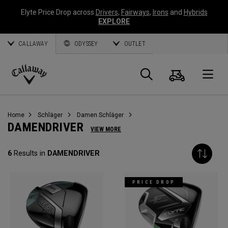
Elyte Price Drop across
Drivers
,
Fairways
,
Irons
and
Hybrids
EXPLORE
CALLAWAY
ODYSSEY
OUTLET
Warenk
Suche
O
Callaway
Golf
Home
Schläger
Damen Schläger
DAMENDRIVER
VIEW MORE
6
Results in
DAMENDRIVER
PRICE DROP