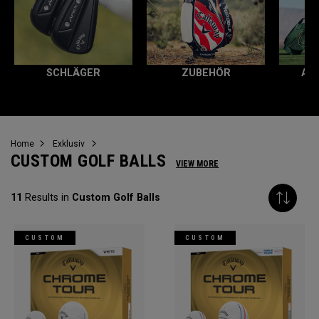
SCHLÄGER
ZUBEHÖR
AL
Home
Exklusiv
CUSTOM GOLF BALLS
VIEW MORE
11
Results in
Custom Golf Balls
CUSTOM
CUSTOM