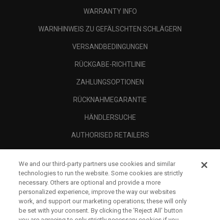
WARRANTY INFO
WARNHINWEIS ZU GEFÄLSCHTEN SCHLÄGERN
VERSANDBEDINGUNGEN
RÜCKGABE-RICHTLINIE
ZAHLUNGSOPTIONEN
RÜCKNAHMEGARANTIE
HÄNDLERSUCHE
AUTHORISED RETAILERS
SCAM AWARENESS
We and our third-party partners use cookies and similar
UNTERNEHMENSPROFIL
technologies to run the website. Some cookies are strictly
necessary. Others are optional and provide a more
RECHTLICHES-
personalized experience, improve the way our websites
work, and support our marketing operations; these will only
be set with your consent. By clicking the ‘Reject All' button
you are agreeing to only strictly necessary cookies if you