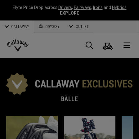
Elyte Price Drop across
Drivers
,
Fairways
,
Irons
and
Hybrids
EXPLORE
CALLAWAY
ODYSSEY
OUTLET
Warenk
Suche
O
Callaway
Golf
BÄLLE