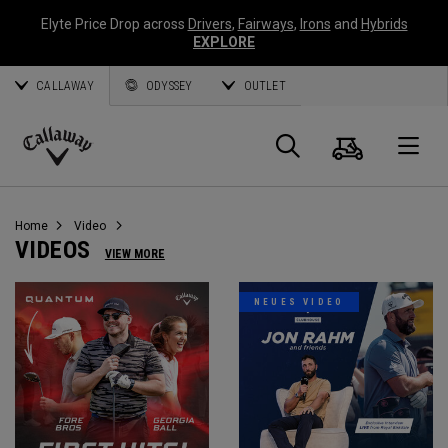
Elyte Price Drop across
Drivers
,
Fairways
,
Irons
and
Hybrids
EXPLORE
CALLAWAY
ODYSSEY
OUTLET
Warenk
Suche
O
Callaway
Golf
Home
Video
VIDEOS
VIEW MORE
NEUES VIDEO