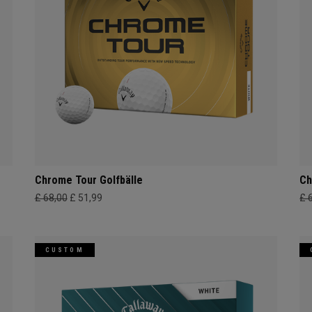
Chrome Tour Golfbälle
Ch
£ 68,00
£ 51,99
£ 
CUSTOM