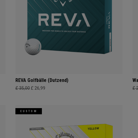
REVA Golfbälle (Dutzend)
Wa
£ 35,00
£ 26,99
£ 
CUSTOM