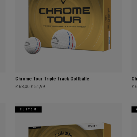
Chrome Tour Triple Track Golfbälle
Ch
£ 68,00
£ 51,99
£ 
CUSTOM