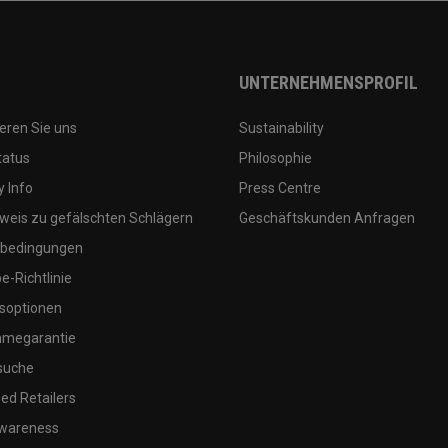
UNTERNEHMENSPROFIL
eren Sie uns
Sustainability
tatus
Philosophie
 Info
Press Centre
weis zu gefälschten Schlägern
Geschäftskunden Anfragen
bedingungen
-Richtlinie
soptionen
megarantie
suche
ed Retailers
wareness