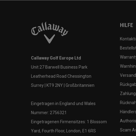
HILFE
Kontakti
Bestells
Warranty
Callaway Golf Europe Ltd
Warnhin
Unit 27 Barwell Business Park
Versand
Leatherhead Road Chessington
Rückgabe
Surrey | KT9 2NY | Großbritannien
Zahlung
Rücknah
Eingetragen in England und Wales
Händler
Nummer: 2756321
Authoris
Eingetragenen Firmensitzes: 1 Blossom
Scam A
Yard, Fourth Floor, London, E1 6RS