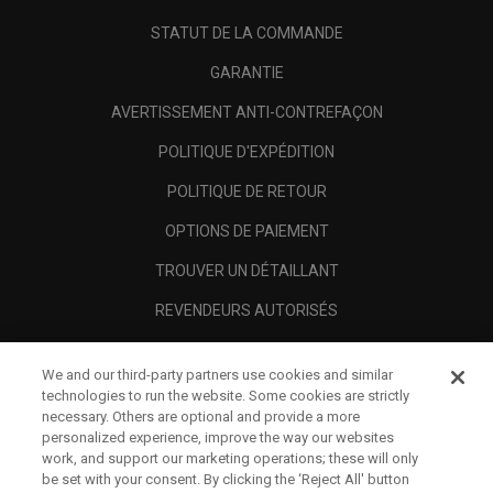
STATUT DE LA COMMANDE
GARANTIE
AVERTISSEMENT ANTI-CONTREFAÇON
POLITIQUE D'EXPÉDITION
POLITIQUE DE RETOUR
OPTIONS DE PAIEMENT
TROUVER UN DÉTAILLANT
REVENDEURS AUTORISÉS
SCAM AWARENESS
We and our third-party partners use cookies and similar
A PROPOS
technologies to run the website. Some cookies are strictly
necessary. Others are optional and provide a more
MENTIONS LÉGALES
personalized experience, improve the way our websites
work, and support our marketing operations; these will only
be set with your consent. By clicking the ‘Reject All' button