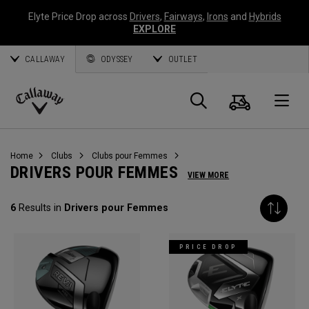
Elyte Price Drop across
Drivers
,
Fairways
,
Irons
and
Hybrids
EXPLORE
CALLAWAY
ODYSSEY
OUTLET
Panier
Recherch
O
Callaway
Golf
Home
Clubs
Clubs pour Femmes
DRIVERS POUR FEMMES
VIEW MORE
6
Results in
Drivers pour Femmes
PRICE DROP