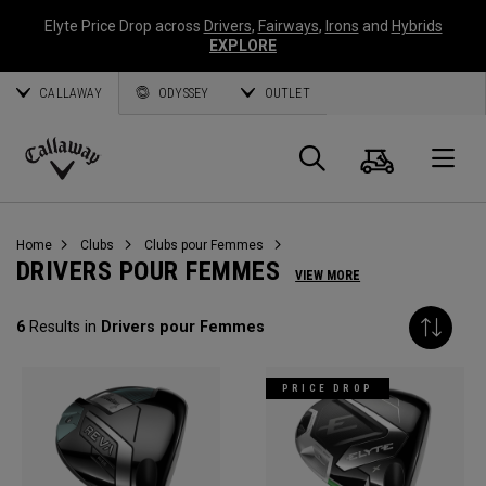
Elyte Price Drop across
Drivers
,
Fairways
,
Irons
and
Hybrids
EXPLORE
CALLAWAY
ODYSSEY
OUTLET
Panier
Recherch
O
Callaway
Golf
Home
Clubs
Clubs pour Femmes
DRIVERS POUR FEMMES
VIEW MORE
6
Results in
Drivers pour Femmes
PRICE DROP