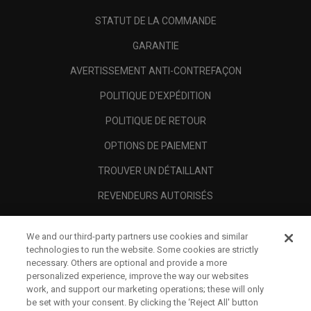
STATUT DE LA COMMANDE
GARANTIE
AVERTISSEMENT ANTI-CONTREFAÇON
POLITIQUE D'EXPÉDITION
POLITIQUE DE RETOUR
OPTIONS DE PAIEMENT
TROUVER UN DÉTAILLANT
REVENDEURS AUTORISÉS
SCAM AWARENESS
We and our third-party partners use cookies and similar
A PROPOS
technologies to run the website. Some cookies are strictly
necessary. Others are optional and provide a more
MENTIONS LÉGALES
personalized experience, improve the way our websites
work, and support our marketing operations; these will only
be set with your consent. By clicking the ‘Reject All' button