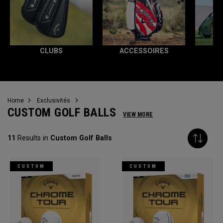
CLUBS
ACCESSOIRES
T
Home
Exclusivités
CUSTOM GOLF BALLS
VIEW MORE
11
Results in
Custom Golf Balls
CUSTOM
CUSTOM