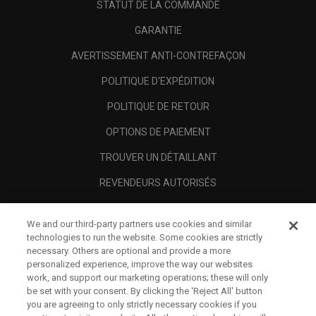
STATUT DE LA COMMANDE
GARANTIE
AVERTISSEMENT ANTI-CONTREFAÇON
POLITIQUE D'EXPÉDITION
POLITIQUE DE RETOUR
OPTIONS DE PAIEMENT
TROUVER UN DÉTAILLANT
REVENDEURS AUTORISÉS
SCAM AWARENESS
We and our third-party partners use cookies and similar
A PROPOS
technologies to run the website. Some cookies are strictly
necessary. Others are optional and provide a more
MENTIONS LÉGALES
personalized experience, improve the way our websites
work, and support our marketing operations; these will only
be set with your consent. By clicking the ‘Reject All' button
you are agreeing to only strictly necessary cookies if you