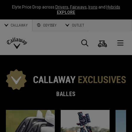
Elyte Price Drop across
Drivers
,
Fairways
,
Irons
and
Hybrids
EXPLORE
CALLAWAY
ODYSSEY
OUTLET
Panier
Recherch
O
Callaway
Golf
BALLES