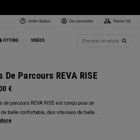
Order Status
Se connecter
Panier (
0
)
Centres de Performance
tum
 Juillet
ets
Exclusive Mavrik Complete Sets
Exclusivités - Balles de Golf
NEW Headwear
Women's Golf Balls
Rech
& FITTING
VIDÉOS
Régionaux
Golf
e
Exclusivités - Accessoires
Pass It On
RECHE
s De Parcours REVA RISE
.00
€
s de parcours REVA RISE est conçu pour un
 de balle confortable, des vitesses de balle
s et une tolérance maximale. Il intègre les
iques de swings féminins avec son