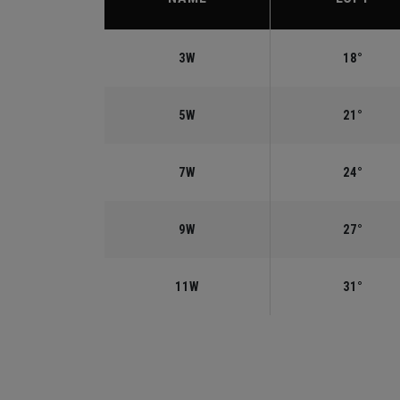
3W
18°
5W
21°
7W
24°
9W
27°
11W
31°