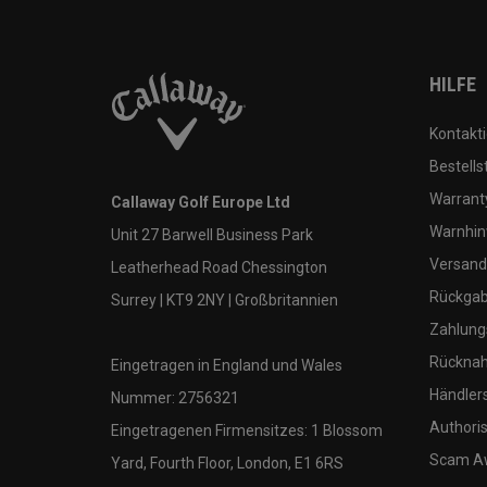
HILFE
Kontakti
Bestells
Warranty
Callaway Golf Europe Ltd
Warnhin
Unit 27 Barwell Business Park
Versand
Leatherhead Road Chessington
Rückgabe
Surrey | KT9 2NY | Großbritannien
Zahlung
Rücknah
Eingetragen in England und Wales
Händler
Nummer: 2756321
Authoris
Eingetragenen Firmensitzes: 1 Blossom
Scam A
Yard, Fourth Floor, London, E1 6RS