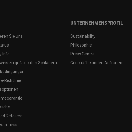
UNTERNEHMENSPROFIL
eren Sie uns
Sustainability
tatus
Philosophie
 Info
Press Centre
weis zu gefälschten Schlägern
Geschäftskunden Anfragen
bedingungen
-Richtlinie
soptionen
megarantie
suche
ed Retailers
wareness