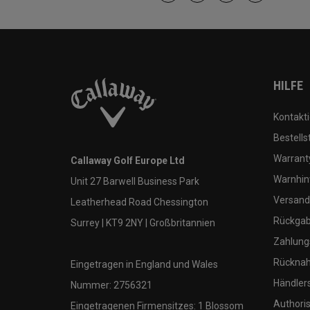
HILFE
Kontakti
Bestells
Warranty
Callaway Golf Europe Ltd
Warnhin
Unit 27 Barwell Business Park
Versand
Leatherhead Road Chessington
Rückgabe
Surrey | KT9 2NY | Großbritannien
Zahlung
Rücknah
Eingetragen in England und Wales
Händler
Nummer: 2756321
Authoris
Eingetragenen Firmensitzes: 1 Blossom