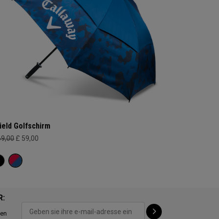
ield Golfschirm
69,00
£ 59,00
R:
ten