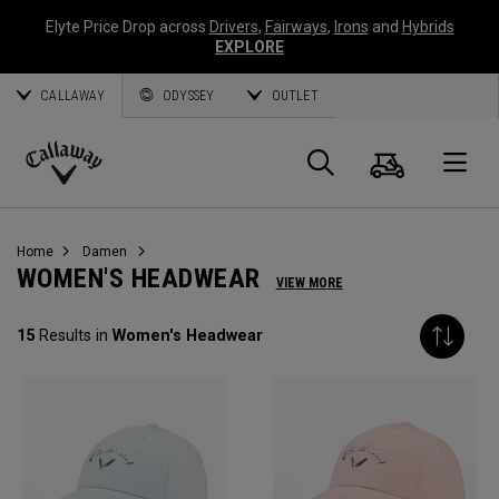
Elyte Price Drop across
Drivers
,
Fairways
,
Irons
and
Hybrids
EXPLORE
CALLAWAY
ODYSSEY
OUTLET
Warenk
Suche
O
Callaway
Golf
Home
Damen
WOMEN'S HEADWEAR
VIEW MORE
15
Results in
Women's Headwear