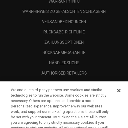
WARRANTY INFO
WARNHINWEIS ZU GEFÄLSCHTEN SCHLÄGERN
VERSANDBEDINGUNGEN
RÜCKGABE-RICHTLINIE
ZAHLUNGSOPTIONEN
RÜCKNAHMEGARANTIE
HÄNDLERSUCHE
AUTHORISED RETAILERS
SCAM AWARENESS
We and our third-party partners use cookies and similar
UNTERNEHMENSPROFIL
technologies to run the website. Some cookies are strictly
necessary. Others are optional and provide a more
RECHTLICHES-
personalized experience, improve the way our websites
work, and support our marketing operations; these will only
be set with your consent. By clicking the ‘Reject All' button
you are agreeing to only strictly necessary cookies if you
continue to visit our website. All other optional cookies will