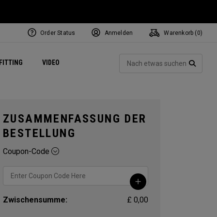
Order Status
Anmelden
Warenkorb (
0
)
ets
Exclusive Mavrik Complete Sets
Exklusiv - Golfbälle
NEW Headwear
Women's Golf Balls
Regional Performance Centers
Such
FITTING
VIDEO
e
Exklusiv - Zubehör
Pass It On
SUCH
ZUSAMMENFASSUNG DER
BESTELLUNG
Coupon-Code
Zwischensumme:
£ 0,00