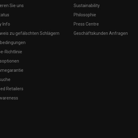
eren Sie uns
Sustainability
tatus
Philosophie
 Info
Press Centre
weis zu gefälschten Schlägern
Geschäftskunden Anfragen
bedingungen
-Richtlinie
soptionen
megarantie
suche
ed Retailers
wareness