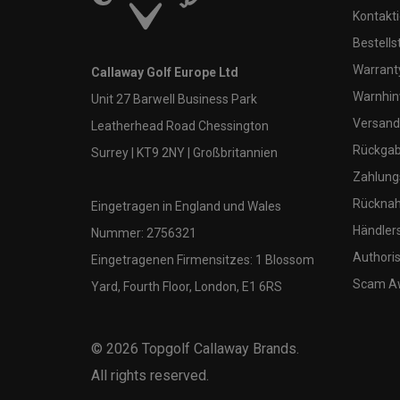
Kontakti
Bestells
Warranty
Callaway Golf Europe Ltd
Warnhin
Unit 27 Barwell Business Park
Versand
Leatherhead Road Chessington
Rückgabe
Surrey | KT9 2NY | Großbritannien
Zahlung
Rücknah
Eingetragen in England und Wales
Händler
Nummer: 2756321
Authoris
Eingetragenen Firmensitzes: 1 Blossom
Scam A
Yard, Fourth Floor, London, E1 6RS
©
2026
Topgolf Callaway Brands.
All rights reserved.