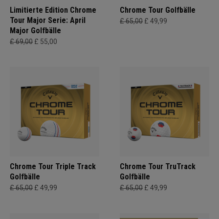
Limitierte Edition Chrome
Chrome Tour Golfbälle
Tour Major Serie: April
£ 65,00
£ 49,99
Major Golfbälle
£ 69,00
£ 55,00
Chrome Tour Triple Track
Chrome Tour TruTrack
Golfbälle
Golfbälle
£ 65,00
£ 49,99
£ 65,00
£ 49,99