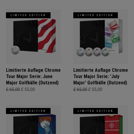
LIMITED EDITION
LIMITED EDITION
Limitierte Auflage Chrome
Limitierte Auflage Chrome
Tour Major Serie: June
Tour Major Serie: 'July
Major Golfbälle (Dutzend)
Major' Golfbälle (Dutzend)
£ 65,00
£ 55,00
£ 65,00
£ 55,00
LIMITED EDITION
LIMITED EDITION