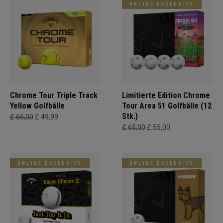
ONLINE EXCLUSIVE
Chrome Tour Triple Track
Limitierte Edition Chrome
Yellow Golfbälle
Tour Area 51 Golfbälle (12
Stk.)
£ 65,00
£ 49,99
£ 65,00
£ 55,00
ONLINE EXCLUSIVE
ONLINE EXCLUSIVE