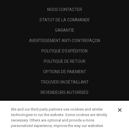
NOUS CONTACTER
STATUT DE LA COMMANDE
GARANTIE
AVERTISSEMENT ANTI-CONTREFAÇON
POLITIQUE D'EXPÉDITION
POLITIQUE DE RETOUR
OPTIONS DE PAIEMENT
TROUVER UN DÉTAILLANT
REVENDEURS AUTORISÉS
SCAM AWARENESS
We and our third-party partners use cookies and similar
A PROPOS
technologies to run the website. Some cookies are strictly
necessary. Others are optional and provide a more
MENTIONS LÉGALES
personalized experience, improve the way our websites