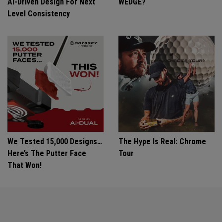
Ai-Driven Design For Next
WEDGE?
Level Consistency
We Tested 15,000 Designs…
The Hype Is Real: Chrome
Here’s The Putter Face
Tour
That Won!