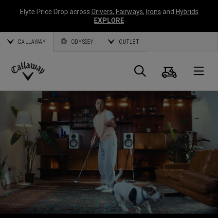
Elyte Price Drop across
Drivers
,
Fairways
,
Irons
and
Hybrids
EXPLORE
CALLAWAY
ODYSSEY
OUTLET
Panier
Recherch
O
Callaway
Golf