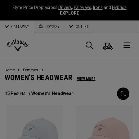
Elyte Price Drop across
Drivers
,
Fairways
,
Irons
and
Hybrids
EXPLORE
CALLAWAY
ODYSSEY
OUTLET
Panier
Recherch
O
Callaway
Golf
Home
Femmes
WOMEN'S HEADWEAR
VIEW MORE
15
Results in
Women's Headwear