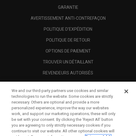
GARANTIE
AVERTISSEMENT ANTI-CONTREFAÇON
POLITIQUE D'EXPÉDITION
POLITIQUE DE RETOUR
OPTIONS DE PAIEMENT
TROUVER UN DÉTAILLANT
REVENDEURS AUTORISÉS
SCAM AWARENESS
We and our third-party partners use cookies and similar
A PROPOS
technologies to run the website. Some cookies are strictly
necessary. Others are optional and provide a more
MENTIONS LÉGALES
personalized experience, improve the way our websites
work, and support our marketing operations; these will only
be set with your consent. By clicking the ‘Reject All' button
you are agreeing to only strictly necessary cookies if you
continue to visit our website. All other optional cookies will