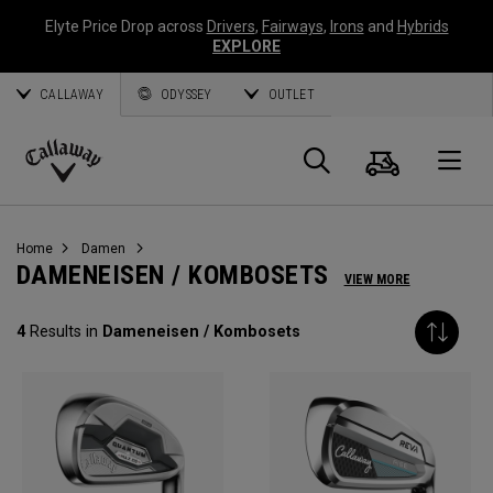
Elyte Price Drop across
Drivers
,
Fairways
,
Irons
and
Hybrids
EXPLORE
CALLAWAY
ODYSSEY
OUTLET
Warenk
Suche
O
Callaway
Golf
Home
Damen
DAMENEISEN / KOMBOSETS
VIEW MORE
4
Results in
Dameneisen / Kombosets