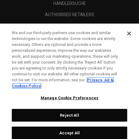
HÄNDLERSUCHE
AUTHORISED RETAILERS
SCAM AWARENESS
We and our third-party partners use cookies and similar
UNTERNEHMENSPROFIL
technologies to run the website. Some cookies are strictly
necessary. Others are optional and provide a more
RECHTLICHES-
personalized experience, improve the way our websites
work, and support our marketing operations; these will only
be set with your consent. By clicking the ‘Reject All' button
you are agreeing to only strictly necessary cookies if you
continue to visit our website. All other optional cookies will
not be set. For more information, see our
Privacy, Ad &
Cookies Policy
Manage Cookie Preferences
Reject All
©
2026
Topgolf Callaway Brands.
Accept All
All rights reserved.