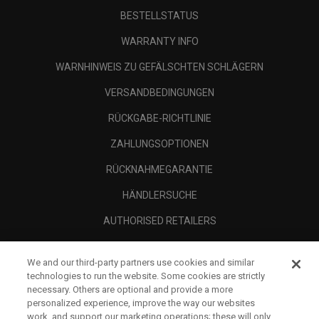
BESTELLSTATUS
WARRANTY INFO
WARNHINWEIS ZU GEFÄLSCHTEN SCHLÄGERN
VERSANDBEDINGUNGEN
RÜCKGABE-RICHTLINIE
ZAHLUNGSOPTIONEN
RÜCKNAHMEGARANTIE
HÄNDLERSUCHE
AUTHORISED RETAILERS
SCAM AWARENESS
We and our third-party partners use cookies and similar
UNTERNEHMENSPROFIL
technologies to run the website. Some cookies are strictly
necessary. Others are optional and provide a more
RECHTLICHES-
personalized experience, improve the way our websites
work, and support our marketing operations; these will only