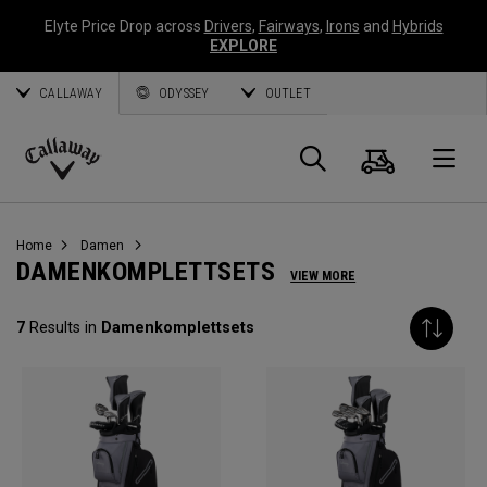
Elyte Price Drop across
Drivers
,
Fairways
,
Irons
and
Hybrids
EXPLORE
CALLAWAY
ODYSSEY
OUTLET
Warenk
Suche
O
Callaway
Golf
Home
Damen
DAMENKOMPLETTSETS
VIEW MORE
7
Results in
Damenkomplettsets