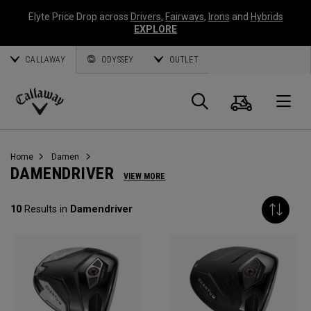
Elyte Price Drop across
Drivers
,
Fairways
,
Irons
and
Hybrids
EXPLORE
CALLAWAY
ODYSSEY
OUTLET
Warenk
Suche
O
Callaway
Golf
Home
Damen
DAMENDRIVER
VIEW MORE
10
Results in
Damendriver