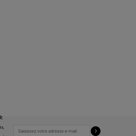
R:
ts,