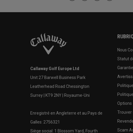
RUBRIQ
Nous Co
Statut 
Garanti
Callaway Golf Europe Ltd
Avertis
Unit 27 Barwell Business Park
Politiqu
Leatherhead Road Chessington
Politiqu
Surrey | KT9 2NY | Royaume-Uni
Options
Trouver 
Enregistré en Angleterre et au Pays de
Revende
Galles: 2756321
Scam A
Siège social: 1 Blossom Yard, Fourth