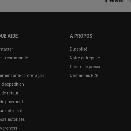
offres et conseil
UE AIDE
A PROPOS
ntacter
Durabilité
de la commande
Notre entreprise
e
Centre de presse
sement anti-contrefaçon
Demandes B2B
e d'expédition
e de retour
 de paiement
un détaillant
urs autorisés
wareness