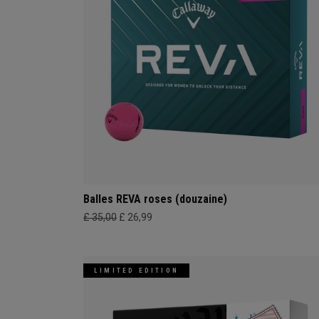
Balles REVA roses (douzaine)
£ 35,00
£ 26,99
LIMITED EDITION