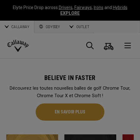
Elyte Price Drop across
Drivers
,
Fairways
,
Irons
and
Hybrids
EXPLORE
CALLAWAY
ODYSSEY
OUTLET
Panier
Recherch
O
Callaway
Golf
BELIEVE IN FASTER
Découvrez les toutes nouvelles balles de golf Chrome Tour,
Chrome Tour X et Chrome Soft !
EN SAVOIR PLUS