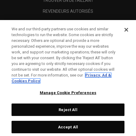
TROUVER UN DÉTAILLANT
REVENDEURS AUTORISÉS
SCAM AWARENESS
We and our third-party partners use cookies and similar
A PROPOS
technologies to run the website. Some cookies are strictly
necessary. Others are optional and provide a more
MENTIONS LÉGALES
personalized experience, improve the way our websites
work, and support our marketing operations; these will only
be set with your consent. By clicking the ‘Reject All' button
you are agreeing to only strictly necessary cookies if you
continue to visit our website. All other optional cookies will
not be set. For more information, see our
Privacy, Ad &
Cookies Policy
Manage Cookie Preferences
Reject All
©
2026
Topgolf Callaway Brands.
Accept All
All rights reserved.