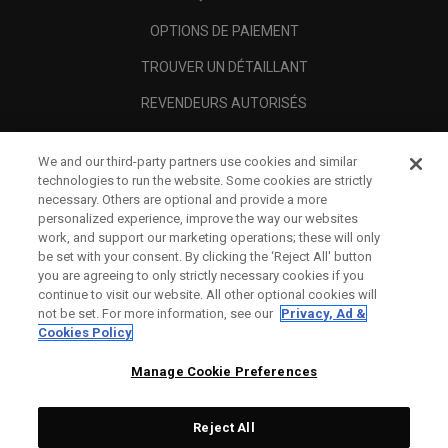
OPTIONS DE PAIEMENT
TROUVER UN DÉTAILLANT
REVENDEURS AUTORISÉS
SCAM AWARENESS
We and our third-party partners use cookies and similar
A PROPOS
technologies to run the website. Some cookies are strictly
necessary. Others are optional and provide a more
MENTIONS LÉGALES
personalized experience, improve the way our websites
work, and support our marketing operations; these will only
be set with your consent. By clicking the ‘Reject All' button
you are agreeing to only strictly necessary cookies if you
continue to visit our website. All other optional cookies will
not be set. For more information, see our
Privacy, Ad &
Cookies Policy
Manage Cookie Preferences
Reject All