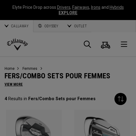
Elyte Price Drop across
Drivers
,
Fairways
,
Irons
and
Hybrids
EXPLORE
CALLAWAY
ODYSSEY
OUTLET
Panier
Recherch
O
Callaway
Golf
Home
Femmes
FERS/COMBO SETS POUR FEMMES
VIEW MORE
4
Results in
Fers/Combo Sets pour Femmes