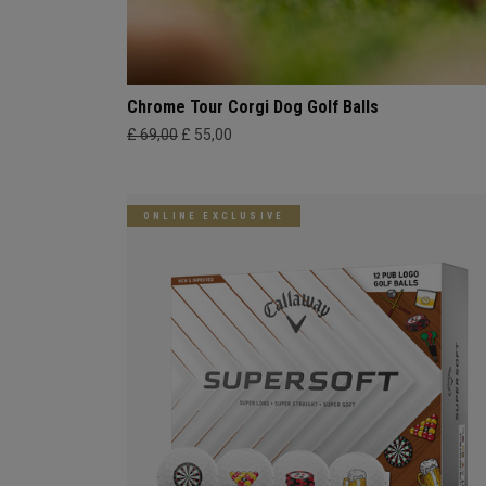
Chrome Tour Corgi Dog Golf Balls
£ 69,00
£ 55,00
ONLINE EXCLUSIVE