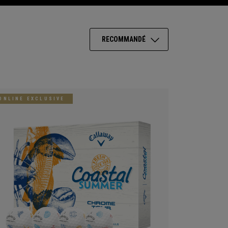
RECOMMANDÉ
ONLINE EXCLUSIVE