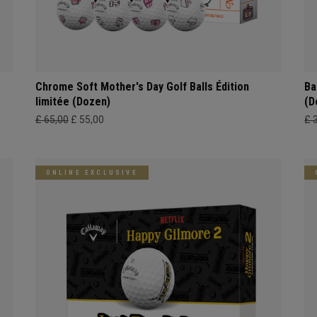
Chrome Soft Mother's Day Golf Balls Édition
Ba
limitée (Dozen)
(D
£ 65,00
£ 55,00
£ 
ONLINE EXCLUSIVE