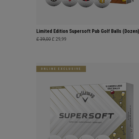
Limited Edition Supersoft Pub Golf Balls (Dozen
£ 39,00
£ 29,99
ONLINE EXCLUSIVE