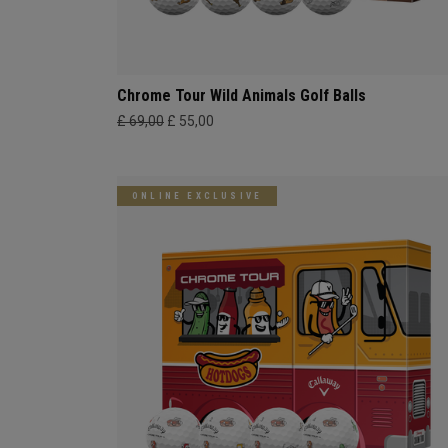
Chrome Tour Wild Animals Golf Balls
£ 69,00
£ 55,00
ONLINE EXCLUSIVE