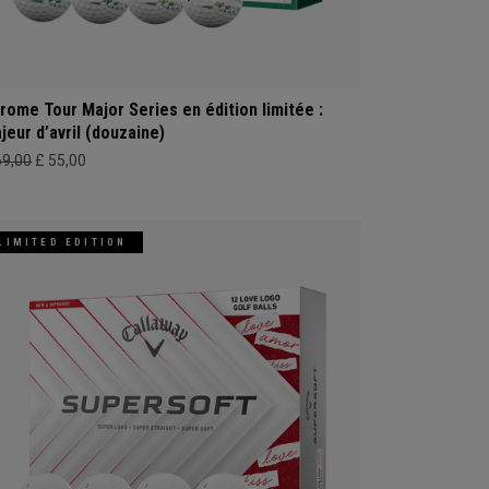
rome Tour Major Series en édition limitée :
jeur d’avril (douzaine)
69,00
£ 55,00
LIMITED EDITION