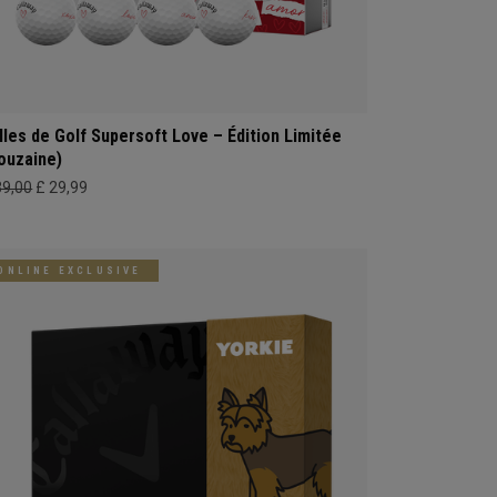
lles de Golf Supersoft Love – Édition Limitée
ouzaine)
39,00
£ 29,99
ONLINE EXCLUSIVE