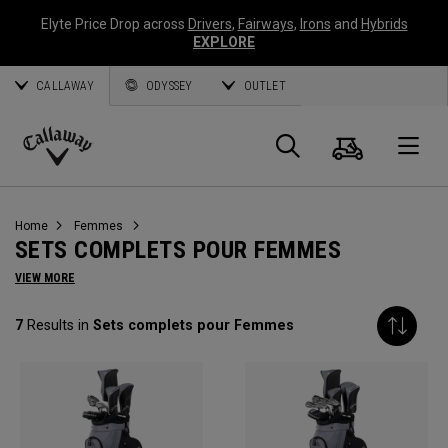
Elyte Price Drop across
Drivers
,
Fairways
,
Irons
and
Hybrids
EXPLORE
CALLAWAY
ODYSSEY
OUTLET
Panier
Recherch
O
Callaway
Golf
Home
Femmes
SETS COMPLETS POUR FEMMES
VIEW MORE
7
Results in
Sets complets pour Femmes