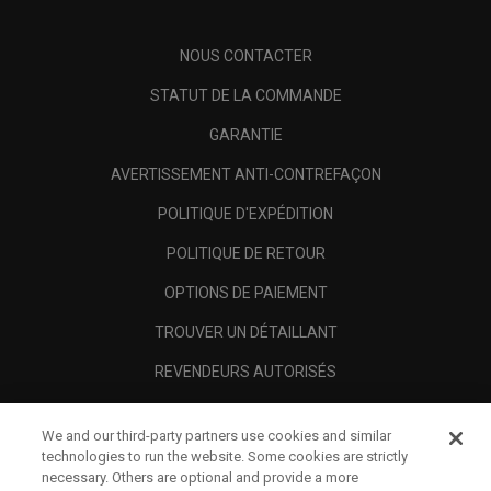
NOUS CONTACTER
STATUT DE LA COMMANDE
GARANTIE
AVERTISSEMENT ANTI-CONTREFAÇON
POLITIQUE D'EXPÉDITION
POLITIQUE DE RETOUR
OPTIONS DE PAIEMENT
TROUVER UN DÉTAILLANT
REVENDEURS AUTORISÉS
SCAM AWARENESS
We and our third-party partners use cookies and similar
A PROPOS
technologies to run the website. Some cookies are strictly
necessary. Others are optional and provide a more
MENTIONS LÉGALES