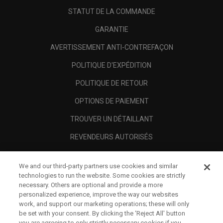
STATUT DE LA COMMANDE
GARANTIE
AVERTISSEMENT ANTI-CONTREFAÇON
POLITIQUE D'EXPÉDITION
POLITIQUE DE RETOUR
OPTIONS DE PAIEMENT
TROUVER UN DÉTAILLANT
REVENDEURS AUTORISÉS
SCAM AWARENESS
We and our third-party partners use cookies and similar
A PROPOS
technologies to run the website. Some cookies are strictly
necessary. Others are optional and provide a more
MENTIONS LÉGALES
personalized experience, improve the way our websites
work, and support our marketing operations; these will only
be set with your consent. By clicking the ‘Reject All' button
you are agreeing to only strictly necessary cookies if you