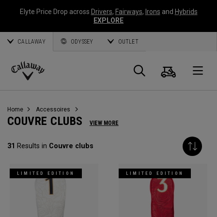
Elyte Price Drop across
Drivers
,
Fairways
,
Irons
and
Hybrids
EXPLORE
CALLAWAY
ODYSSEY
OUTLET
Panier
Recherch
O
Callaway
Golf
Home
Accessoires
COUVRE CLUBS
VIEW MORE
31
Results in
Couvre clubs
LIMITED EDITION
LIMITED EDITION