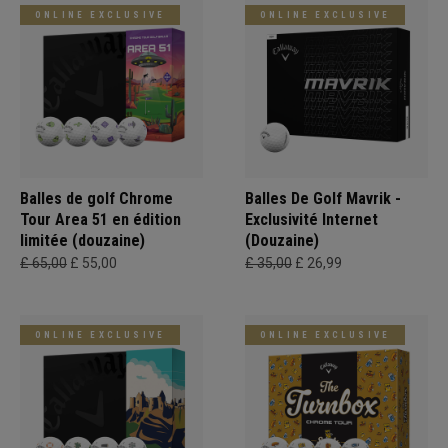
ONLINE EXCLUSIVE
ONLINE EXCLUSIVE
Balles de golf Chrome
Balles De Golf Mavrik -
Tour Area 51 en édition
Exclusivité Internet
limitée (douzaine)
(Douzaine)
£ 65,00
£ 55,00
£ 35,00
£ 26,99
ONLINE EXCLUSIVE
ONLINE EXCLUSIVE