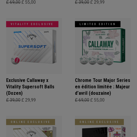
£ 69,00
£ 55,00
£ 39,00
£ 29,99
VITALITY EXCLUSIVE
LIMITED EDITION
Exclusive Callaway x
Chrome Tour Major Series
Vitality Supersoft Balls
en édition limitée : Majeur
(Dozen)
d’avril (douzaine)
£ 39,00
£ 29,99
£ 69,00
£ 55,00
ONLINE EXCLUSIVE
ONLINE EXCLUSIVE