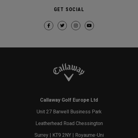
GET SOCIAL
Callaway Golf Europe Ltd
Unit 27 Barwell Business Park
Leatherhead Road Chessington
Surrey | KT9 2NY | Royaume-Uni