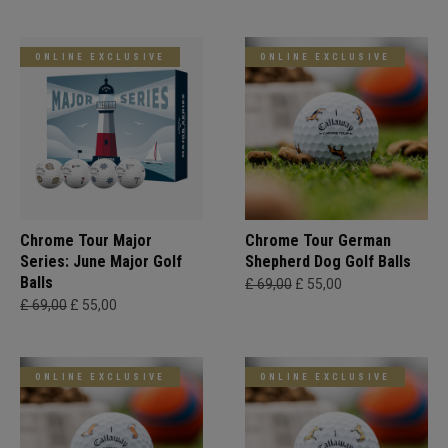
ONLINE EXCLUSIVE
ONLINE EXCLUSIVE
Chrome Tour Major
Chrome Tour German
Series: June Major Golf
Shepherd Dog Golf Balls
Balls
£ 69,00
£ 55,00
£ 69,00
£ 55,00
ONLINE EXCLUSIVE
ONLINE EXCLUSIVE