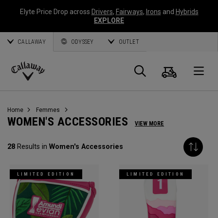
Elyte Price Drop across
Drivers
,
Fairways
,
Irons
and
Hybrids
EXPLORE
CALLAWAY
ODYSSEY
OUTLET
Panier
Recherch
O
Callaway
Golf
Home
Femmes
WOMEN'S ACCESSORIES
VIEW MORE
28
Results in
Women's Accessories
LIMITED EDITION
LIMITED EDITION