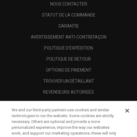
NOUS CONTACTER
STATUT DE LA COMMANDE
GARANTIE
AVERTISSEMENT ANTI-CONTREFAÇON
POLITIQUE D'EXPÉDITION
POLITIQUE DE RETOUR
OPTIONS DE PAIEMENT
TROUVER UN DÉTAILLANT
REVENDEURS AUTORISÉS
SCAM AWARENESS
We and our third-party partners use cookies and similar
A PROPOS
technologies to run the website. Some cookies are strictly
necessary. Others are optional and provide a more
MENTIONS LÉGALES
personalized experience, improve the way our websites
work, and support our marketing operations; these will only