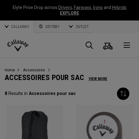
Elyte Price Drop across
Drivers
,
Fairways
,
Irons
and
Hybrids
EXPLORE
CALLAWAY
ODYSSEY
OUTLET
Panier
Recherch
O
Callaway
Golf
Home
Accessoires
ACCESSOIRES POUR SAC
VIEW MORE
8
Results in
Accessoires pour sac