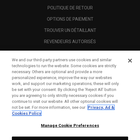
POLITIQUE DE RETOUR
OPTIONS DE PAIEMENT
TROUVER UN DÉTAILLANT
REVENDEURS AUTORISÉS
SCAM AWARENESS
We and our third-party partners use cookies and similar
A PROPOS
technologies to run the website. Some cookies are strictly
necessary. Others are optional and provide a more
MENTIONS LÉGALES
personalized experience, improve the way our websites
work, and support our marketing operations; these will only
be set with your consent. By clicking the ‘Reject All' button
you are agreeing to only strictly necessary cookies if you
continue to visit our website. All other optional cookies will
not be set. For more information, see our
Privacy, Ad &
Cookies Policy
Manage Cookie Preferences