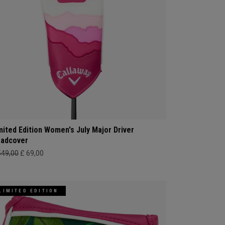
mited Edition Women's July Major Driver
adcover
549,00
£ 69,00
LIMITED EDITION