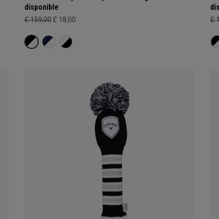
disponible
di
£ 159,00
£ 18,00
£ 