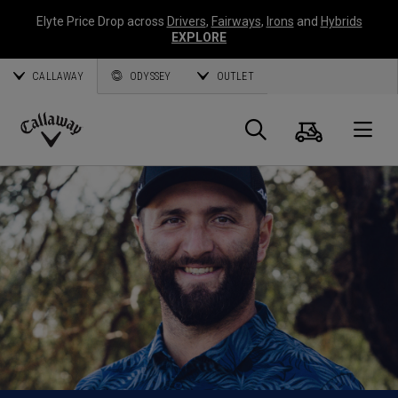
Elyte Price Drop across
Drivers
,
Fairways
,
Irons
and
Hybrids
EXPLORE
CALLAWAY
ODYSSEY
OUTLET
Panier
Recherch
O
Callaway
Golf