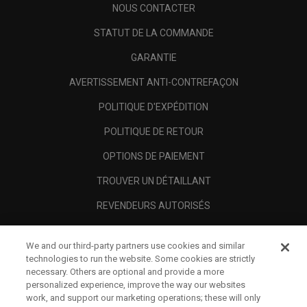
NOUS CONTACTER
STATUT DE LA COMMANDE
GARANTIE
AVERTISSEMENT ANTI-CONTREFAÇON
POLITIQUE D'EXPÉDITION
POLITIQUE DE RETOUR
OPTIONS DE PAIEMENT
TROUVER UN DÉTAILLANT
REVENDEURS AUTORISÉS
SCAM AWARENESS
We and our third-party partners use cookies and similar
A PROPOS
technologies to run the website. Some cookies are strictly
necessary. Others are optional and provide a more
MENTIONS LÉGALES
personalized experience, improve the way our websites
work, and support our marketing operations; these will only