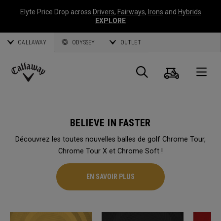
Elyte Price Drop across
Drivers
,
Fairways
,
Irons
and
Hybrids
EXPLORE
CALLAWAY
ODYSSEY
OUTLET
Panier
Recherch
O
Callaway
Golf
BELIEVE IN FASTER
Découvrez les toutes nouvelles balles de golf Chrome Tour,
Chrome Tour X et Chrome Soft !
EN SAVOIR PLUS