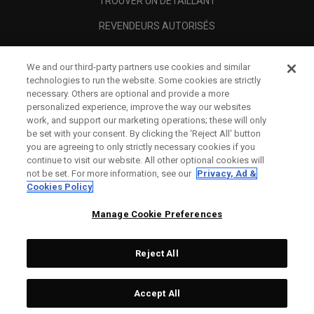
TROUVER UN DÉTAILLANT
REVENDEURS AUTORISÉS
SCAM AWARENESS
We and our third-party partners use cookies and similar
A PROPOS
technologies to run the website. Some cookies are strictly
necessary. Others are optional and provide a more
MENTIONS LÉGALES
personalized experience, improve the way our websites
work, and support our marketing operations; these will only
be set with your consent. By clicking the ‘Reject All' button
you are agreeing to only strictly necessary cookies if you
continue to visit our website. All other optional cookies will
not be set. For more information, see our
Privacy, Ad &
Cookies Policy
Manage Cookie Preferences
Reject All
©
2026
Topgolf Callaway Brands.
Accept All
All rights reserved.