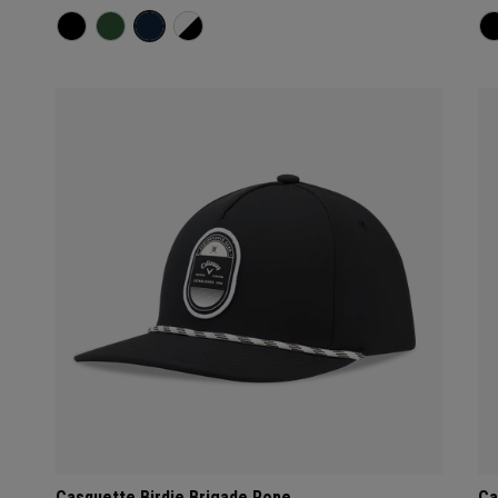
Casquette Birdie Brigade Rope
Ca