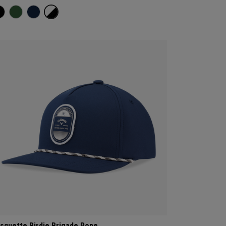
squette Birdie Brigade Rope