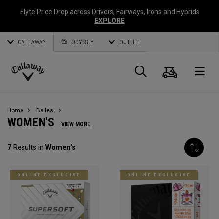
Elyte Price Drop across
Drivers
,
Fairways
,
Irons
and
Hybrids
EXPLORE
CALLAWAY
ODYSSEY
OUTLET
Panier
Recherch
O
Callaway
Golf
Home
Balles
WOMEN'S
VIEW MORE
7
Results in
Women's
ONLINE EXCLUSIVE
ONLINE EXCLUSIVE