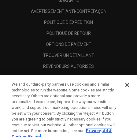
GARANTIE
AVERTISSEMENT ANTI-CONTREFAÇON
POLITIQUE D'EXPÉDITION
POLITIQUE DE RETOUR
OPTIONS DE PAIEMENT
TROUVER UN DÉTAILLANT
REVENDEURS AUTORISÉS
SCAM AWARENESS
We and our third-party partners use cookies and similar
A PROPOS
technologies to run the website. Some cookies are strictly
necessary. Others are optional and provide a more
MENTIONS LÉGALES
personalized experience, improve the way our websites
work, and support our marketing operations; these will only
be set with your consent. By clicking the ‘Reject All' button
you are agreeing to only strictly necessary cookies if you
continue to visit our website. All other optional cookies will
not be set. For more information, see our
Privacy, Ad &
Cookies Policy