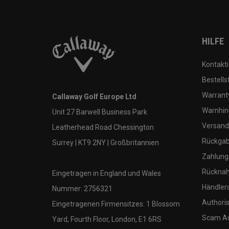
HILFE
Kontakti
Bestells
Warranty
Callaway Golf Europe Ltd
Warnhin
Unit 27 Barwell Business Park
Versand
Leatherhead Road Chessington
Rückgabe
Surrey | KT9 2NY | Großbritannien
Zahlung
Rücknah
Eingetragen in England und Wales
Händler
Nummer: 2756321
Authoris
Eingetragenen Firmensitzes: 1 Blossom
Scam A
Yard, Fourth Floor, London, E1 6RS