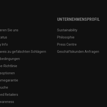
UNTERNEHMENSPROFIL
eren Sie uns
Sustainability
tatus
Philosophie
 Info
Press Centre
weis zu gefälschten Schlägern
Geschäftskunden Anfragen
bedingungen
-Richtlinie
soptionen
megarantie
suche
ed Retailers
wareness