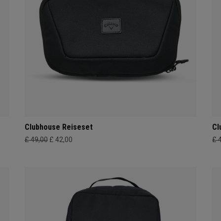
Clubhouse Reiseset
Cl
£ 49,00
£ 42,00
£ 