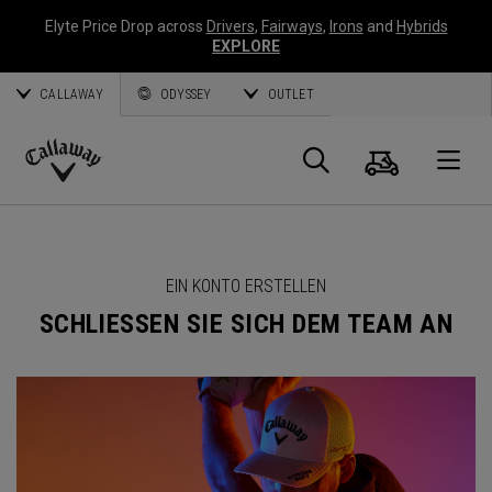
Elyte Price Drop across
Drivers
,
Fairways
,
Irons
and
Hybrids
EXPLORE
CALLAWAY
ODYSSEY
OUTLET
Warenk
Suche
O
Callaway
Golf
EIN KONTO ERSTELLEN
SCHLIESSEN SIE SICH DEM TEAM AN