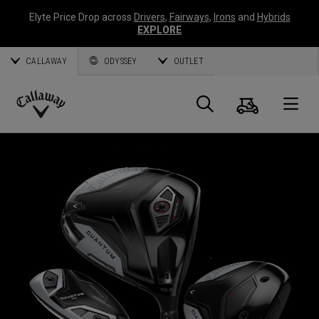
Elyte Price Drop across
Drivers
,
Fairways
,
Irons
and
Hybrids
EXPLORE
CALLAWAY
ODYSSEY
OUTLET
Warenk
Suche
O
Callaway
Golf