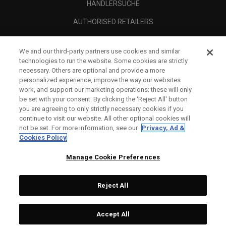
HÄNDLERSUCHE
AUTHORISED RETAILERS
SCAM AWARENESS
We and our third-party partners use cookies and similar
UNTERNEHMENSPROFIL
technologies to run the website. Some cookies are strictly
necessary. Others are optional and provide a more
RECHTLICHES-
personalized experience, improve the way our websites
work, and support our marketing operations; these will only
be set with your consent. By clicking the ‘Reject All' button
you are agreeing to only strictly necessary cookies if you
continue to visit our website. All other optional cookies will
not be set. For more information, see our
Privacy, Ad &
Cookies Policy
Manage Cookie Preferences
Reject All
©
2026
Topgolf Callaway Brands.
Accept All
All rights reserved.