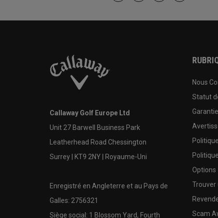
RUBRIQ
Nous Co
Statut 
Garanti
Callaway Golf Europe Ltd
Avertis
Unit 27 Barwell Business Park
Politiqu
Leatherhead Road Chessington
Politiqu
Surrey | KT9 2NY | Royaume-Uni
Options
Trouver 
Enregistré en Angleterre et au Pays de
Revende
Galles: 2756321
Scam A
Siège social: 1 Blossom Yard, Fourth