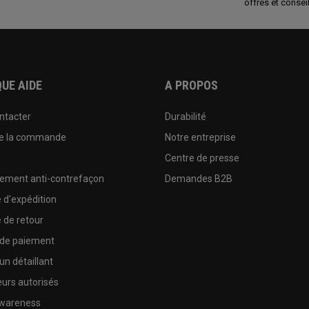
offres et conseil
UE AIDE
A PROPOS
ntacter
Durabilité
de la commande
Notre entreprise
e
Centre de presse
sement anti-contrefaçon
Demandes B2B
e d'expédition
e de retour
 de paiement
un détaillant
urs autorisés
wareness