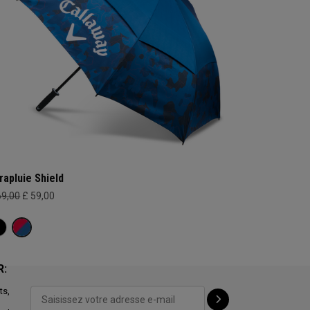
rapluie Shield
69,00
£ 59,00
R:
ts,