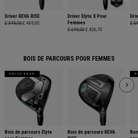
Driver REVA RISE
Driver Elyte X Pour
Dri
Femmes
£ 549,00
£ 469,00
£ 6
£ 649,00
£ 426,75
BOIS DE PARCOURS POUR FEMMES
PRICE DROP
P
Bois de parcours Elyte
Bois de parcours REVA
Boi