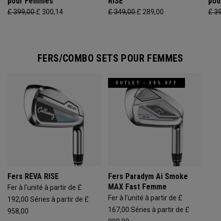
pour Femmes
RISE
pou
£ 399,00
£ 300,14
£ 349,00
£ 289,00
£ 3
FERS/COMBO SETS POUR FEMMES
OUTLET - 30% OFF
Fers REVA RISE
Fers Paradym Ai Smoke
MAX Fast Femme
Fer à l'unité à partir de £
Fer à l'unité à partir de £
192,00
Séries à partir de £
167,00
Séries à partir de £
958,00