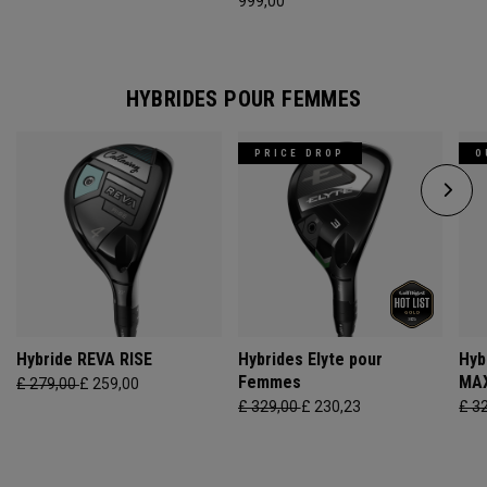
999,00
HYBRIDES POUR FEMMES
PRICE DROP
O
Hybride REVA RISE
Hybrides Elyte pour
Hyb
Femmes
MAX
£ 279,00
£ 259,00
£ 329,00
£ 230,23
£ 3