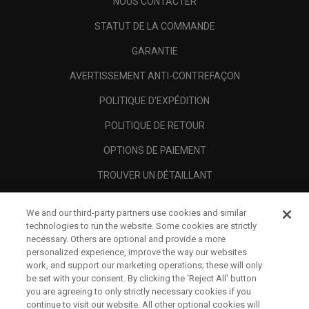
NOUS CONTACTER
STATUT DE LA COMMANDE
GARANTIE
AVERTISSEMENT ANTI-CONTREFAÇON
POLITIQUE D'EXPÉDITION
POLITIQUE DE RETOUR
OPTIONS DE PAIEMENT
TROUVER UN DÉTAILLANT
REVENDEURS AUTORISÉS
We and our third-party partners use cookies and similar
SCAM AWARENESS
technologies to run the website. Some cookies are strictly
necessary. Others are optional and provide a more
A PROPOS
personalized experience, improve the way our websites
work, and support our marketing operations; these will only
MENTIONS LÉGALES
be set with your consent. By clicking the ‘Reject All' button
you are agreeing to only strictly necessary cookies if you
continue to visit our website. All other optional cookies will