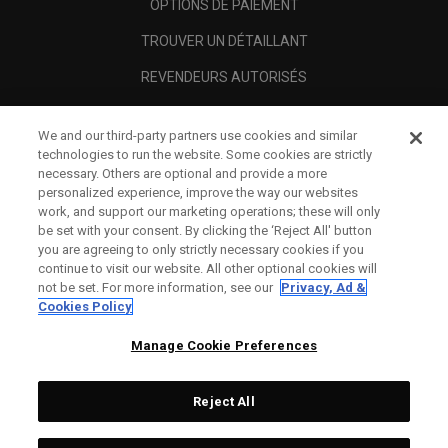
OPTIONS DE PAIEMENT
TROUVER UN DÉTAILLANT
REVENDEURS AUTORISÉS
SCAM AWARENESS
We and our third-party partners use cookies and similar
A PROPOS
technologies to run the website. Some cookies are strictly
necessary. Others are optional and provide a more
MENTIONS LÉGALES
personalized experience, improve the way our websites
work, and support our marketing operations; these will only
be set with your consent. By clicking the ‘Reject All' button
you are agreeing to only strictly necessary cookies if you
continue to visit our website. All other optional cookies will
not be set. For more information, see our
Privacy, Ad &
Cookies Policy
Manage Cookie Preferences
Reject All