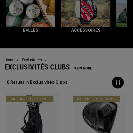
BALLES
ACCESSOIRES
T
Home
Exclusivités
EXCLUSIVITÉS CLUBS
VIEW MORE
10
Results in
Exclusivités Clubs
ONLINE EXCLUSIVE
ONLINE EXCLUSIVE