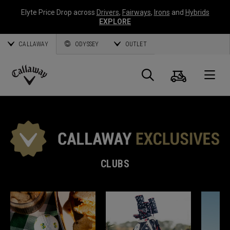
Elyte Price Drop across
Drivers
,
Fairways
,
Irons
and
Hybrids
EXPLORE
CALLAWAY
ODYSSEY
OUTLET
Panier
Recherch
O
Callaway
Golf
CLUBS