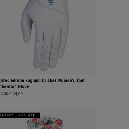
mited Edition England Cricket Women's Tour
thentic™ Glove
32,00
£ 24,00
OUTLET - 40% OFF