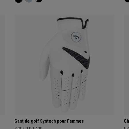
Gant de golf Syntech pour Femmes
Ch
£ 20,00
£ 17,00
£ 