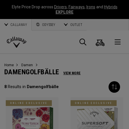
Elyte Price Drop across
Drivers
,
Fairways
,
Irons
and
Hybrids
EXPLORE
CALLAWAY
ODYSSEY
OUTLET
Warenk
Suche
O
Callaway
Golf
Home
Damen
DAMENGOLFBÄLLE
VIEW MORE
8
Results in
Damengolfbälle
ONLINE EXCLUSIVE
ONLINE EXCLUSIVE