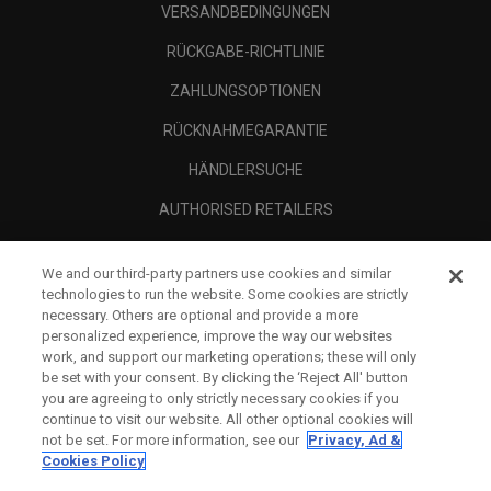
VERSANDBEDINGUNGEN
RÜCKGABE-RICHTLINIE
ZAHLUNGSOPTIONEN
RÜCKNAHMEGARANTIE
HÄNDLERSUCHE
AUTHORISED RETAILERS
SCAM AWARENESS
We and our third-party partners use cookies and similar
UNTERNEHMENSPROFIL
technologies to run the website. Some cookies are strictly
necessary. Others are optional and provide a more
RECHTLICHES-
personalized experience, improve the way our websites
work, and support our marketing operations; these will only
be set with your consent. By clicking the ‘Reject All' button
you are agreeing to only strictly necessary cookies if you
continue to visit our website. All other optional cookies will
not be set. For more information, see our
Privacy, Ad &
Cookies Policy