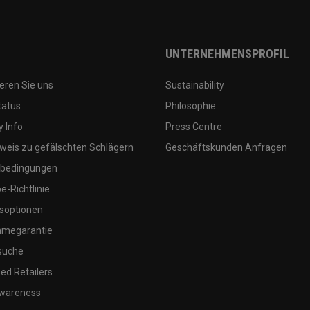
UNTERNEHMENSPROFIL
eren Sie uns
Sustainability
tatus
Philosophie
 Info
Press Centre
weis zu gefälschten Schlägern
Geschäftskunden Anfragen
bedingungen
-Richtlinie
soptionen
megarantie
suche
ed Retailers
wareness