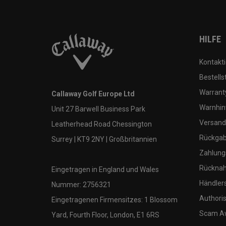
HILFE
Kontakti
Bestells
Warranty
Callaway Golf Europe Ltd
Warnhin
Unit 27 Barwell Business Park
Versand
Leatherhead Road Chessington
Rückgabe
Surrey | KT9 2NY | Großbritannien
Zahlung
Rücknah
Eingetragen in England und Wales
Händler
Nummer: 2756321
Authoris
Eingetragenen Firmensitzes: 1 Blossom
Scam A
Yard, Fourth Floor, London, E1 6RS