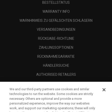
BESTELLSTATUS
WARRANTY INFO
WARNHINWEIS ZU GEFÄLSCHTEN SCHLÄGERN
VERSANDBEDINGUNGEN
RÜCKGABE-RICHTLINIE
ZAHLUNGSOPTIONEN
RÜCKNAHMEGARANTIE
HÄNDLERSUCHE
AUTHORISED RETAILERS
SCAM AWARENESS
We and our third-party partners use cookies and similar
UNTERNEHMENSPROFIL
technologies to run the website. Some cookies are strictly
necessary. Others are optional and provide a more
RECHTLICHES-
personalized experience, improve the way our websites
work, and support our marketing operations; these will only