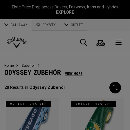
Elyte Price Drop across
Drivers
,
Fairways
,
Irons
and
Hybrids
EXPLORE
CALLAWAY
ODYSSEY
OUTLET
Warenk
Suche
O
Callaway
Golf
Home
Zubehör
ODYSSEY ZUBEHÖR
VIEW MORE
20
Results in
Odyssey Zubehör
OUTLET - 35% OFF
OUTLET - 50% OFF