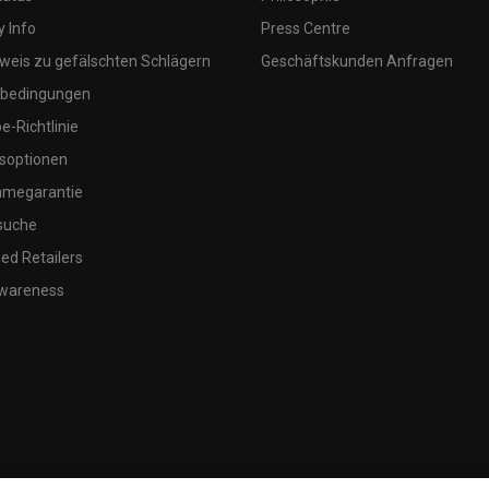
 Info
Press Centre
weis zu gefälschten Schlägern
Geschäftskunden Anfragen
bedingungen
-Richtlinie
soptionen
megarantie
suche
ed Retailers
wareness