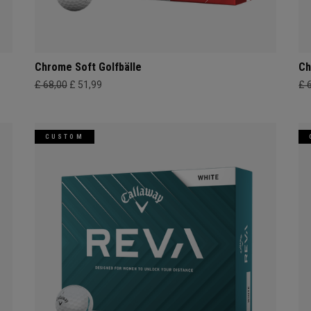
Chrome Soft Golfbälle
Ch
£ 68,00
£ 51,99
£ 
CUSTOM