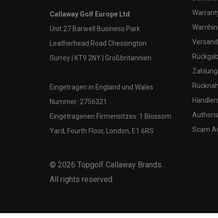
Warranty
Callaway Golf Europe Ltd
Warnhin
Unit 27 Barwell Business Park
Versand
Leatherhead Road Chessington
Rückgabe
Surrey | KT9 2NY | Großbritannien
Zahlung
Rücknah
Eingetragen in England und Wales
Händler
Nummer: 2756321
Authoris
Eingetragenen Firmensitzes: 1 Blossom
Scam A
Yard, Fourth Floor, London, E1 6RS
©
2026
Topgolf Callaway Brands.
All rights reserved.