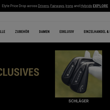
Elyte Price Drop across
Drivers
,
Fairways
,
Irons
and
Hybrids
EXPLORE
flage
n Zubehör
Neu – Quantum
Neu Chrome Tour
NEW Golf Bags
New - REVA Complete S
Online Selector Tools
LLE
ZUBEHÖR
DAMEN
EXKLUSIV
EINZELHANDEL & 
Exklusiv - Golfbälle
Callaway Clubhouse Liv
SCHLÄGER