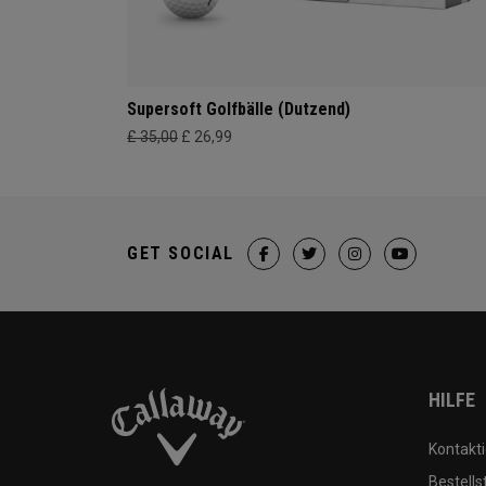
Supersoft Golfbälle (Dutzend)
£ 35,00
£ 26,99
GET SOCIAL
HILFE
Kontakti
Bestells