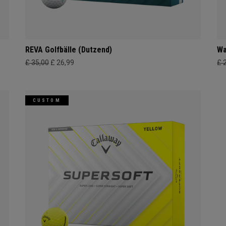
REVA Golfbälle (Dutzend)
Wa
£ 35,00
£ 26,99
£ 
CUSTOM