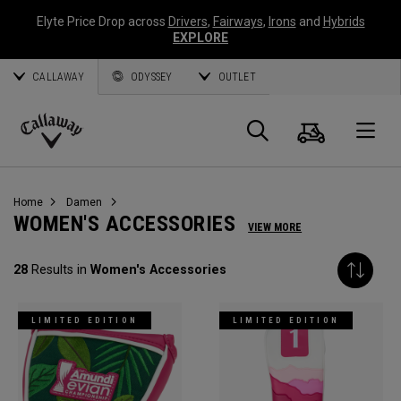
Elyte Price Drop across
Drivers
,
Fairways
,
Irons
and
Hybrids
EXPLORE
CALLAWAY
ODYSSEY
OUTLET
Warenk
Suche
O
Callaway
Golf
Home
Damen
WOMEN'S ACCESSORIES
VIEW MORE
28
Results in
Women's Accessories
LIMITED EDITION
LIMITED EDITION