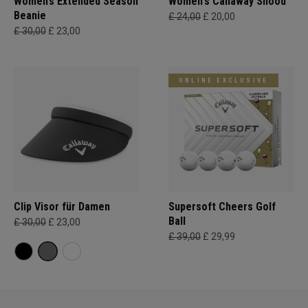
Women’s Extended Season
Women's Callaway Snood
Beanie
£ 24,00
£ 20,00
£ 30,00
£ 23,00
ONLINE EXCLUSIVE
Clip Visor für Damen
Supersoft Cheers Golf
Ball
£ 30,00
£ 23,00
£ 39,00
£ 29,99