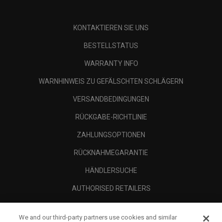
KONTAKTIEREN SIE UNS
BESTELLSTATUS
WARRANTY INFO
WARNHINWEIS ZU GEFÄLSCHTEN SCHLÄGERN
VERSANDBEDINGUNGEN
RÜCKGABE-RICHTLINIE
ZAHLUNGSOPTIONEN
RÜCKNAHMEGARANTIE
HÄNDLERSUCHE
AUTHORISED RETAILERS
SCAM AWARENESS
We and our third-party partners use cookies and similar