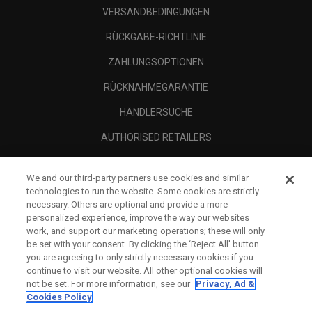
VERSANDBEDINGUNGEN
RÜCKGABE-RICHTLINIE
ZAHLUNGSOPTIONEN
RÜCKNAHMEGARANTIE
HÄNDLERSUCHE
AUTHORISED RETAILERS
SCAM AWARENESS
We and our third-party partners use cookies and similar
UNTERNEHMENSPROFIL
technologies to run the website. Some cookies are strictly
necessary. Others are optional and provide a more
RECHTLICHES-
personalized experience, improve the way our websites
work, and support our marketing operations; these will only
be set with your consent. By clicking the ‘Reject All' button
you are agreeing to only strictly necessary cookies if you
continue to visit our website. All other optional cookies will
not be set. For more information, see our
Privacy, Ad &
Cookies Policy