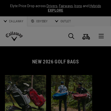
Elyte Price Drop across
Drivers
,
Fairways
,
Irons
and
Hybrids
EXPLORE
CALLAWAY
ODYSSEY
OUTLET
Warenk
Suche
O
Callaway
Golf
NEW 2026 GOLF BAGS