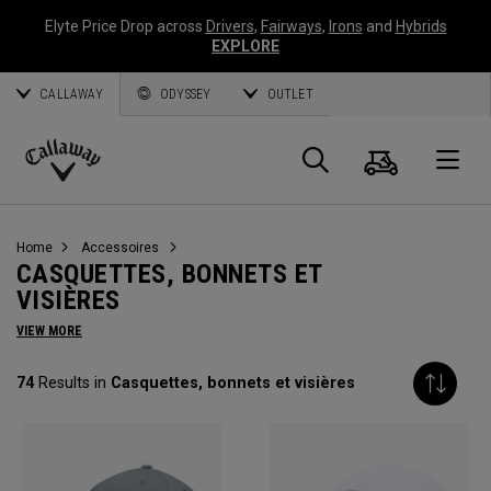
Elyte Price Drop across
Drivers
,
Fairways
,
Irons
and
Hybrids
EXPLORE
CALLAWAY
ODYSSEY
OUTLET
Panier
Recherch
O
Callaway
Golf
Home
Accessoires
CASQUETTES, BONNETS ET
VISIÈRES
VIEW MORE
74
Results in
Casquettes, bonnets et visières