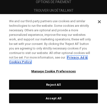
OPTIONS DE PAIEMENT
TROUVER UN DÉTAILLANT
REVENDEURS AUTORISÉS
We and our third-party partners use cookies and similar
technologies to run the website. Some cookies are strictly
SCAM AWARENESS
necessary. Others are optional and provide a more
personalized experience, improve the way our websites
A PROPOS
work, and support our marketing operations; these will only
be set with your consent. By clicking the ‘Reject All' button
MENTIONS LÉGALES
you are agreeing to only strictly necessary cookies if you
continue to visit our website. All other optional cookies will
not be set. For more information, see our
Privacy, Ad &
Cookies Policy
Manage Cookie Preferences
Reject All
Accept All