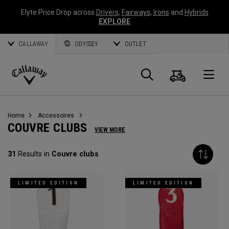
Elyte Price Drop across
Drivers
,
Fairways
,
Irons
and
Hybrids
EXPLORE
CALLAWAY
ODYSSEY
OUTLET
Panier
Recherch
O
Callaway
Golf
Home
Accessoires
COUVRE CLUBS
VIEW MORE
31
Results in
Couvre clubs
LIMITED EDITION
LIMITED EDITION