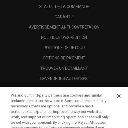
STATUT DE LA COMMANDE
GARANTIE
AVERTISSEMENT ANTI-CONTREFAÇON
POLITIQUE D'EXPÉDITION
POLITIQUE DE RETOUR
OPTIONS DE PAIEMENT
TROUVER UN DÉTAILLANT
REVENDEURS AUTORISÉS
SCAM AWARENESS
We and our third-party partners use cookies and similar
A PROPOS
technologies to run the website. Some cookies are strictly
necessary. Others are optional and provide a more
MENTIONS LÉGALES
personalized experience, improve the way our websites
work, and support our marketing operations; these will only
be set with your consent. By clicking the ‘Reject All' button
you are agreeing to only strictly necessary cookies if you